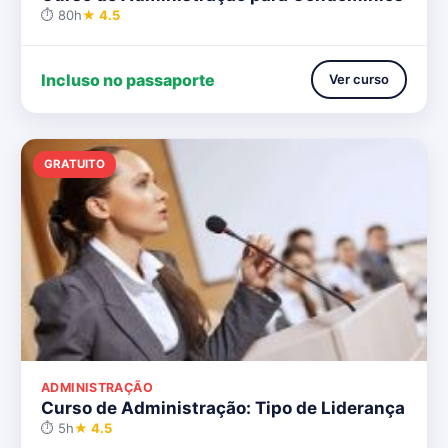
⏱ 80h
★ 4.5
Incluso no passaporte
Ver curso
GRATUITO
ADMINISTRAÇÃO
Curso de Administração: Tipo de Liderança
⏱ 5h
★ 4.5