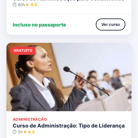
⏱ 80h
★ 4.5
Incluso no passaporte
Ver curso
GRATUITO
ADMINISTRAÇÃO
Curso de Administração: Tipo de Liderança
⏱ 5h
★ 4.5