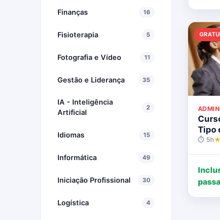
Finanças
16
Fisioterapia
GRATU
5
Fotografia e Vídeo
11
Gestão e Liderança
35
IA - Inteligência
2
ADMIN
Artificial
Curs
Tipo 
Idiomas
15
⏱ 5h
★
Informática
49
Inclu
Iniciação Profissional
30
passa
Logística
4