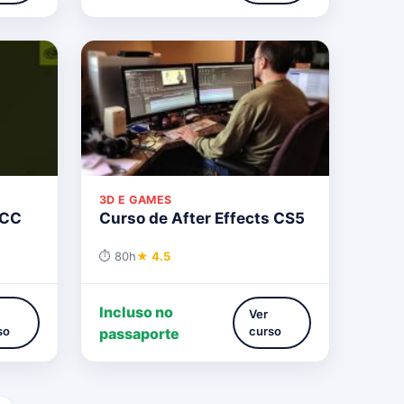
3D E GAMES
 CC
Curso de After Effects CS5
⏱ 80h
★ 4.5
Incluso no
Ver
so
curso
passaporte