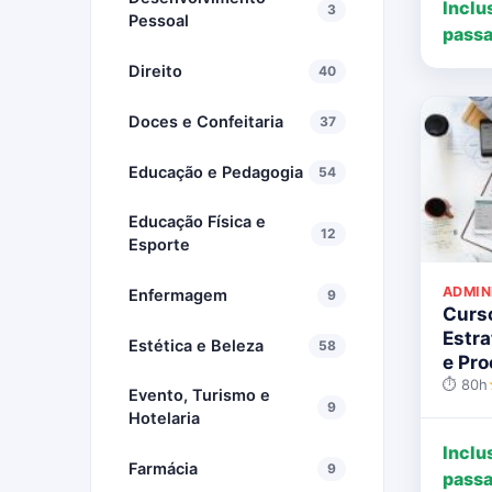
Inclu
3
Pessoal
passa
Direito
40
Doces e Confeitaria
37
Educação e Pedagogia
54
Educação Física e
12
Esporte
ADMIN
Enfermagem
9
Curs
Estra
Estética e Beleza
58
e Pr
⏱ 80h
Evento, Turismo e
9
Hotelaria
Inclu
Farmácia
9
passa