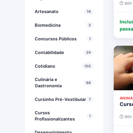
⏱ 80h
Artesanato
18
Inclu
Biomedicina
3
passa
Concursos Públicos
1
Contabilidade
29
Cotidiano
103
Culinária e
68
Gastronomia
ANIMA
Cursinho Pré-Vestibular
7
Curso
Cursos
1
⏱ 80h
Profissionalizantes
Desenvolvimento