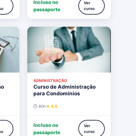
Incluso no
Ver
so
curso
passaporte
ADMINISTRAÇÃO
ão
Curso de Administração
para Condomínios
⏱ 80h
★ 4.5
Incluso no
Ver
so
curso
passaporte