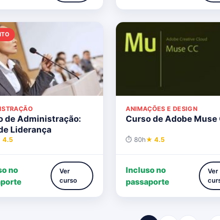
ITO
ISTRAÇÃO
ANIMAÇÕES E DESIGN
o de Administração:
Curso de Adobe Muse
de Liderança
 4.5
⏱ 80h
★ 4.5
so no
Incluso no
Ver
Ver
curso
cur
porte
passaporte