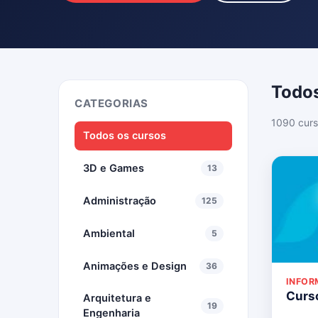
Todos
CATEGORIAS
1090 curs
Todos os cursos
3D e Games
13
Administração
125
Ambiental
5
Animações e Design
36
INFOR
Curso
Arquitetura e
19
Engenharia