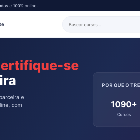
ados e 100% online.
te
ertifique-se
ira
POR QUE O TRE
parceira e
1090+
line, com
Cursos