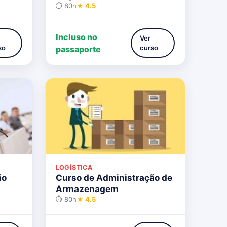
⏱ 80h
★ 4.5
Incluso no
Ver
so
curso
passaporte
LOGÍSTICA
ão
Curso de Administração de
Armazenagem
⏱ 80h
★ 4.5