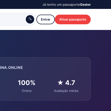
Já tenho um passaporte
Gestor
🔍
Entrar
Ativar passaporte
INA.ONLINE
100%
★ 4.7
Online
Avaliação média