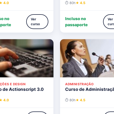
★ 4.0
⏱ 80h
★ 4.5
so no
Incluso no
Ver
Ver
curso
cur
porte
passaporte
ÇÕES E DESIGN
ADMINISTRAÇÃO
 de Actionscript 3.0
Curso de Administraç
★ 4.0
⏱ 80h
★ 4.5