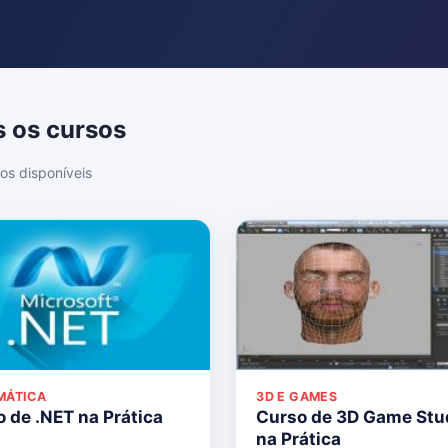
 os cursos
os disponíveis
MÁTICA
3D E GAMES
 de .NET na Prática
Curso de 3D Game Stu
na Prática