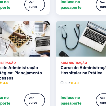
so no
Incluso no
Ver
Ver
curso
cur
porte
passaporte
ISTRAÇÃO
ADMINISTRAÇÃO
o de Administração
Curso de Administraç
tégica: Planejamento
Hospitalar na Prática
ocessos
★ 4.5
⏱ 80h
★ 4.5
so no
Incluso no
Ver
Ver
curso
cur
porte
passaporte