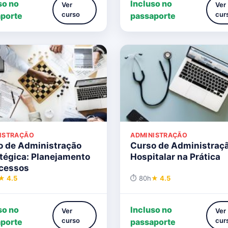
so no
Incluso no
Ver
Ver
curso
cur
porte
passaporte
ISTRAÇÃO
ADMINISTRAÇÃO
o de Administração
Curso de Administraç
tégica: Planejamento
Hospitalar na Prática
ocessos
★ 4.5
⏱ 80h
★ 4.5
so no
Incluso no
Ver
Ver
curso
cur
porte
passaporte