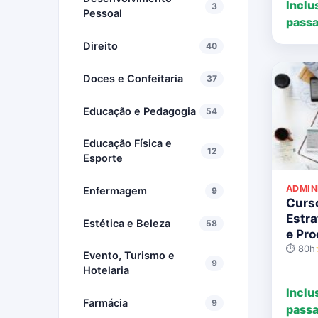
Inclu
3
Pessoal
passa
Direito
40
Doces e Confeitaria
37
Educação e Pedagogia
54
Educação Física e
12
Esporte
ADMIN
Enfermagem
9
Curs
Estra
Estética e Beleza
58
e Pr
⏱ 80h
Evento, Turismo e
9
Hotelaria
Inclu
Farmácia
9
passa