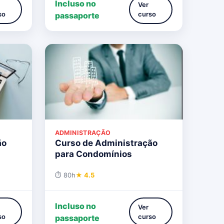
Incluso no
Ver
so
curso
passaporte
ADMINISTRAÇÃO
ão
Curso de Administração
para Condomínios
⏱ 80h
★ 4.5
Incluso no
Ver
so
curso
passaporte