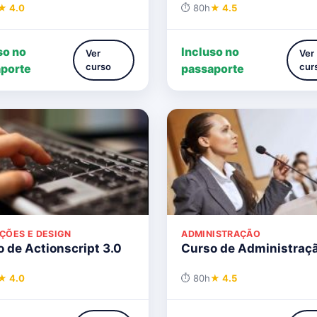
★ 4.0
⏱ 80h
★ 4.5
so no
Incluso no
Ver
Ver
curso
cur
porte
passaporte
ÇÕES E DESIGN
ADMINISTRAÇÃO
 de Actionscript 3.0
Curso de Administraç
★ 4.0
⏱ 80h
★ 4.5