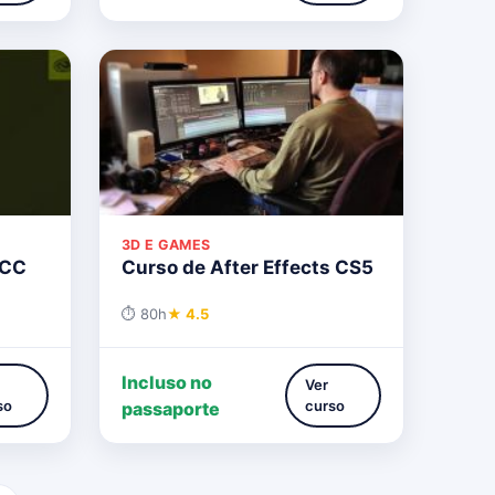
3D E GAMES
 CC
Curso de After Effects CS5
⏱ 80h
★ 4.5
Incluso no
Ver
so
curso
passaporte