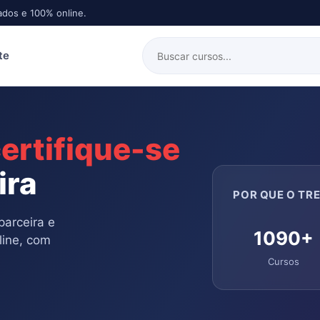
ados e 100% online.
te
ertifique-se
ira
POR QUE O TRE
parceira e
1090+
line, com
Cursos