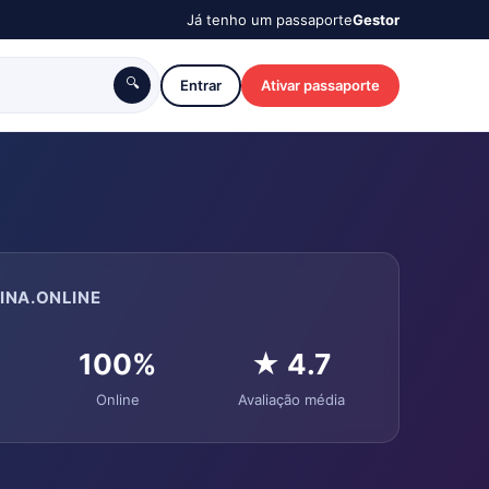
Já tenho um passaporte
Gestor
🔍
Entrar
Ativar passaporte
INA.ONLINE
100%
★ 4.7
Online
Avaliação média