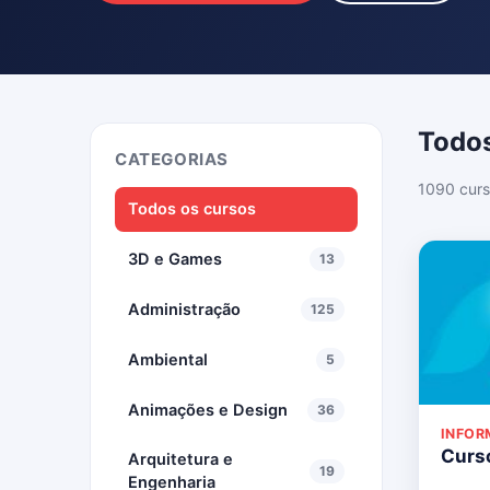
Todos
CATEGORIAS
1090 curs
Todos os cursos
3D e Games
13
Administração
125
Ambiental
5
Animações e Design
36
INFOR
Curso
Arquitetura e
19
Engenharia