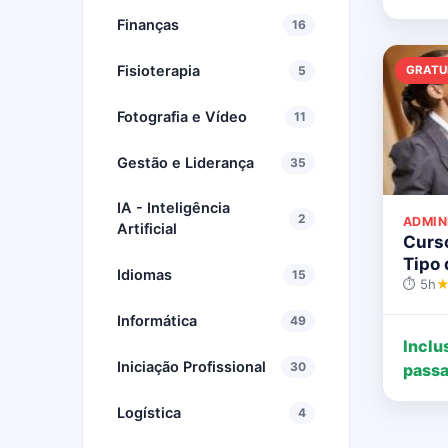
Finanças
16
Fisioterapia
GRATU
5
Fotografia e Vídeo
11
Gestão e Liderança
35
IA - Inteligência
2
ADMIN
Artificial
Curs
Tipo 
Idiomas
15
⏱ 5h
★
Informática
49
Inclu
Iniciação Profissional
30
passa
Logística
4