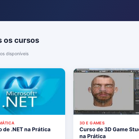
 os cursos
os disponíveis
MÁTICA
3D E GAMES
 de .NET na Prática
Curso de 3D Game Stu
na Prática