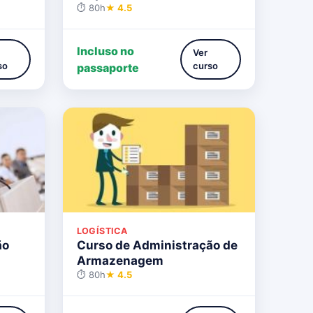
⏱ 80h
★ 4.5
Incluso no
Ver
so
curso
passaporte
LOGÍSTICA
ão
Curso de Administração de
Armazenagem
⏱ 80h
★ 4.5