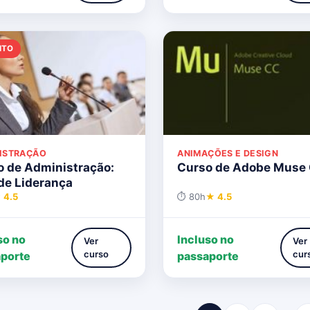
ITO
ISTRAÇÃO
ANIMAÇÕES E DESIGN
o de Administração:
Curso de Adobe Muse
de Liderança
 4.5
⏱ 80h
★ 4.5
so no
Incluso no
Ver
Ver
curso
cur
porte
passaporte