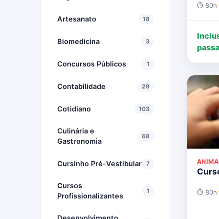
⏱ 80h
Artesanato
18
Inclu
Biomedicina
3
passa
Concursos Públicos
1
Contabilidade
29
Cotidiano
103
Culinária e
68
Gastronomia
ANIMA
Cursinho Pré-Vestibular
7
Curso
Cursos
1
⏱ 80h
Profissionalizantes
Desenvolvimento